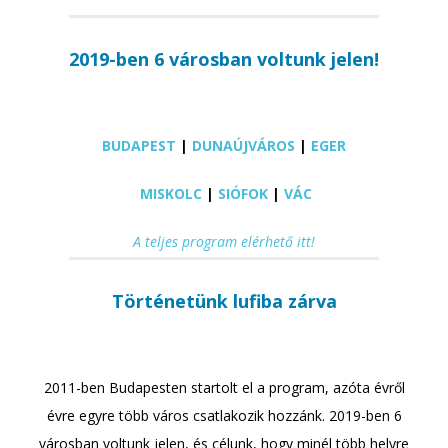
2019-ben 6 városban voltunk jelen!
BUDAPEST
|
DUNAÚJVÁROS
|
EGER
MISKOLC
|
SIÓFOK
|
VÁC
A teljes program elérhető itt!
Történetünk lufiba zárva
2011-ben Budapesten startolt el a program, azóta évről
évre egyre több város csatlakozik hozzánk. 2019-ben 6
városban voltunk jelen, és célunk, hogy minél több helyre