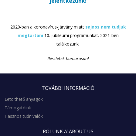
jelentkezünk!
2020-ban a koronavírus-járvány miatt
sajnos nem tudjuk
megtartani
10. jubileumi programunkat. 2021-ben
találkozunk!
Részletek hamarosan!
TOVÁBBI
INFORMÁCIÓ
Letölthető anyagok
Támogatóink
Hasznos tudnivalók
RÓLUNK
// ABOUT US