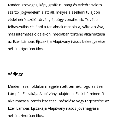
Minden szöveges, képi, grafikus, hang és videótartalom
szerzői jogvédelem alatt áll, melyre a szellemi tulajdon
védelméről szóló törvény éppúgy vonatkozik. További
felhasználás céljából a tartalmak másolata, változtatása,
más internetes oldalakon, médiában történő alkalmazása
az Ezer Lámpás Éjszakája Alapítvány írásos beleegyezése
nélkül szigorúan tilos.
Védjegy
Minden, ezen oldalon megjelenített termék, logó az Ezer
Lámpás Éjszakája Alapítvány tulajdona. Ezek bárminemű
alkalmazása, tartós letöltése, másolása vagy terjesztése az
Ezer Lámpás Éjszakája Alapítvány írásos jóváhagyása
nélkül szigorúan tilos.