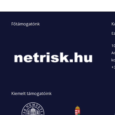
Főtámogatónk
K
Ez
10
A
k
+
Kiemelt
támogatóink