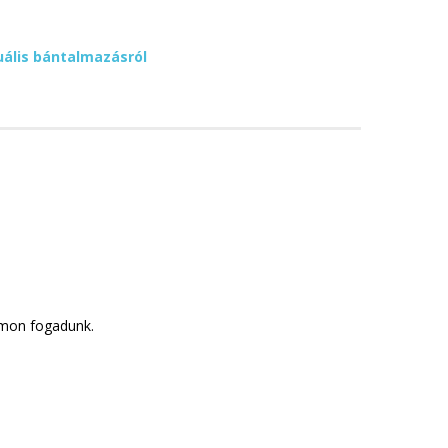
uális bántalmazásról
mon fogadunk.