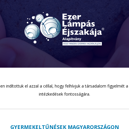
 indítottuk el azzal a céllal, hogy felhívjuk a társadalom figyelmét
intézkedések fontosságára.
GYERMEKELTŰNÉSEK MAGYARORSZÁGON