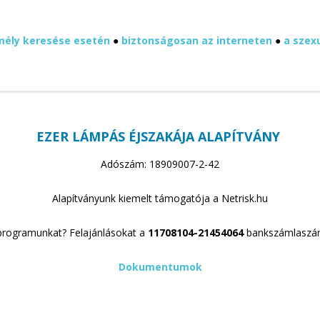
mély keresése esetén
●
biztonságosan az interneten
●
a szex
EZER LÁMPÁS ÉJSZAKÁJA ALAPÍTVÁNY
Adószám: 18909007-2-42
Alapítványunk kiemelt támogatója a Netrisk.hu
rogramunkat? Felajánlásokat a
11708104-21454064
bankszámlaszá
Dokumentumok