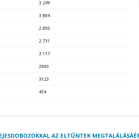
3 249
3 864
2 850
2 731
3 117
2900
3123
454
EJESDOBOZOKKAL AZ ELTŰNTEK MEGTALÁLÁSÁÉ