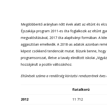
Megdöbbentő arányban nőtt évek alatt az eltűnt és el
Éjszakája program 2011-es óta foglalkozik az eltűnt gy
megvalósításával, 2017 óta alapítványi formában. A kile
aggasztóan emelkedik. A 2018-as adatok azonban remé
képest csökkenő tendenciát mutat. Bízunk benne, hogy 
programsorozat, illetve a tavaly elindított iskolai „Vig
hozzájárult a pozitív változáshoz.
Eltűnések száma a rendőrség körözési rendszerének éves 
fiatalkorú
2012
11 712