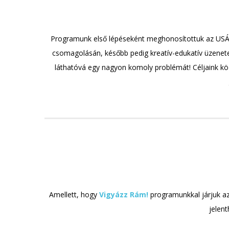
Programunk első lépéseként meghonosítottuk az USÁ-b
csomagolásán, később pedig kreatív-edukatív üzenete
láthatóvá egy nagyon komoly problémát! Céljaink közö
Amellett, hogy
Vigyázz Rám!
programunkkal járjuk az
jelen