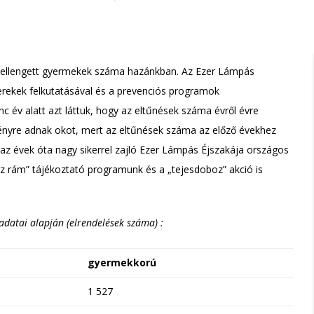
csellengett gyermekek száma hazánkban. Az Ezer Lámpás
erekek felkutatásával és a prevenciós programok
nc év alatt azt láttuk, hogy az eltűnések száma évről évre
nyre adnak okot, mert az eltűnések száma az előző évekhez
az évek óta nagy sikerrel zajló Ezer Lámpás Éjszakája országos
yázz rám” tájékoztató programunk és a „tejesdoboz” akció is
adatai alapján (elrendelések száma) :
gyermekkorú
1 527