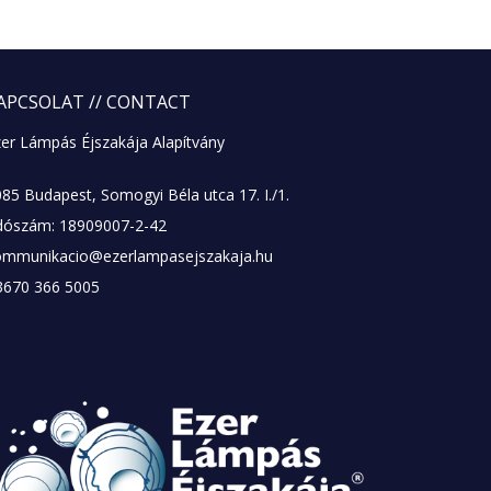
APCSOLAT
// CONTACT
er Lámpás Éjszakája Alapítvány
85 Budapest, Somogyi Béla utca 17. I./1.
dószám: 18909007-2-42
ommunikacio@ezerlampasejszakaja.hu
3670 366 5005