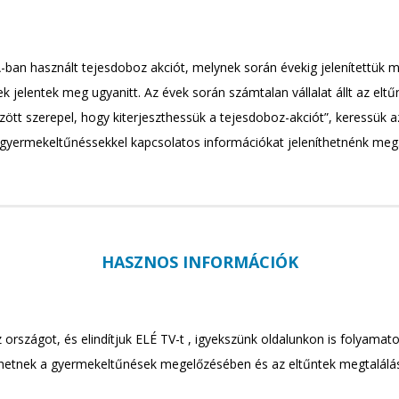
an használt tejesdoboz akciót, melynek során évekig jelenítettük m
k jelentek meg ugyanitt. Az évek során számtalan vállalat állt az el
tt szerepel, hogy kiterjeszthessük a tejesdoboz-akciót”, keressük az
gyermekeltűnéssekkel kapcsolatos információkat jeleníthetnénk meg
HASZNOS INFORMÁCIÓK
 országot, és elindítjuk ELÉ TV-t , igyekszünk oldalunkon is folyama
thetnek a gyermekeltűnések megelőzésében és az eltűntek megtalálá