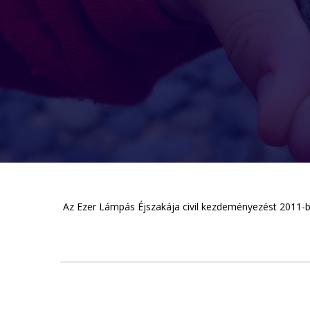
Az Ezer Lámpás Éjszakája civil kezdeményezést 2011-ben