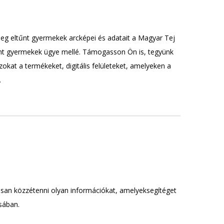
eg eltűnt gyermekek arcképei és adatait a Magyar Tej
tűnt gyermekek ügye mellé. Támogasson Ön is, tegyünk
okat a termékeket, digitális felületeket, amelyeken a
.
tosan közzétenni olyan információkat, amelyeksegítéget
sában.