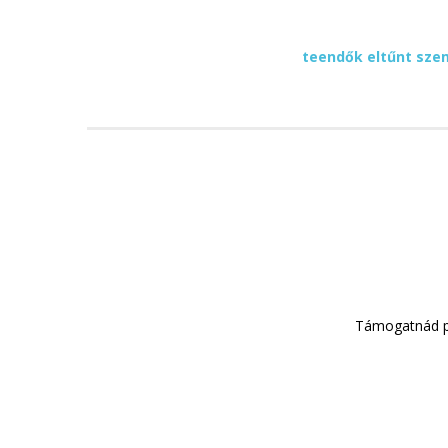
teendők eltűnt sze
Támogatnád p