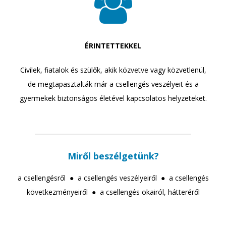
ÉRINTETTEKKEL
Civilek, fiatalok és szülők, akik közvetve vagy közvetlenül,
de megtapasztalták már a csellengés veszélyeit és a
gyermekek biztonságos életével kapcsolatos helyzeteket.
Miről beszélgetünk?
a csellengésről
●
a csellengés veszélyeiről
●
a csellengés
következményeiről
●
a csellengés okairól, hátteréről