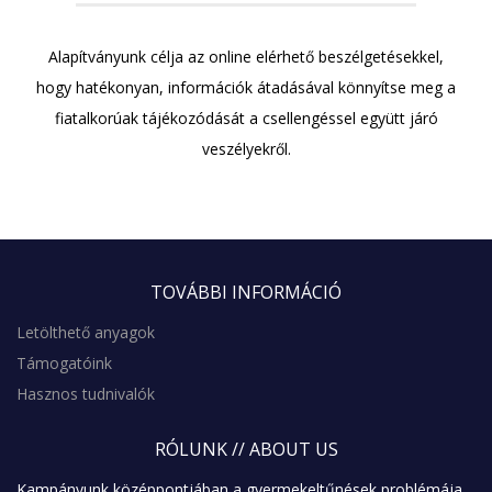
Alapítványunk célja az online elérhető beszélgetésekkel,
hogy hatékonyan, információk átadásával könnyítse meg a
fiatalkorúak tájékozódását a csellengéssel együtt járó
veszélyekről.
TOVÁBBI
INFORMÁCIÓ
Letölthető anyagok
Támogatóink
Hasznos tudnivalók
RÓLUNK
// ABOUT US
Kampányunk középpontjában a gyermekeltűnések problémája