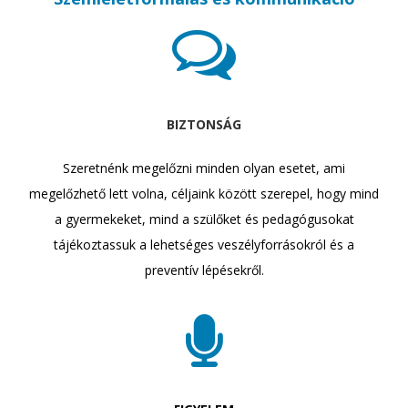
Iratkozzatok fel, hogy egy
Bővebb információ az
-
videóról se maradjatok le!
eseményről,
h
programjainkról illetve
/
További információ:
tevékenységeinkről:
-
-
-
h
https://ezerlampasejszak
https://ezerlampasejszak
m
aja.hu/
aja.hu/
-
BIZTONSÁG
https://www.facebook.com
Kövessetek minket a
/ezerlampasejszakaja/
Facebookon és
-
Instagrammon, hogy ne
Szeretnénk megelőzni minden olyan esetet, ami
https://www.instagram.co
maradjatok le semmiről!
megelőzhető lett volna, céljaink között szerepel, hogy mind
m/ezerlampasejszakaja/
-
https://www.facebook.com
a gyermekeket, mind a szülőket és pedagógusokat
/ezerlampasejszakaja/
tájékoztassuk a lehetséges veszélyforrásokról és a
-
https://www.instagram.co
preventív lépésekről.
m/ezerlampasejszakaja/