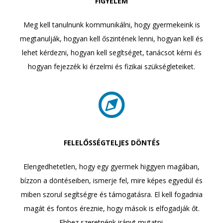
FIGYELEM
Meg kell tanulnunk kommunikálni, hogy gyermekeink is
megtanulják, hogyan kell őszintének lenni, hogyan kell és
lehet kérdezni, hogyan kell segítséget, tanácsot kérni és
hogyan fejezzék ki érzelmi és fizikai szükségleteiket.
FELELŐSSÉGTELJES DÖNTÉS
Elengedhetetlen, hogy egy gyermek higgyen magában,
bízzon a döntéseiben, ismerje fel, mire képes egyedül és
miben szorul segítségre és támogatásra. El kell fogadnia
magát és fontos éreznie, hogy mások is elfogadják őt.
Ehhez szeretnénk irányt mutatni.