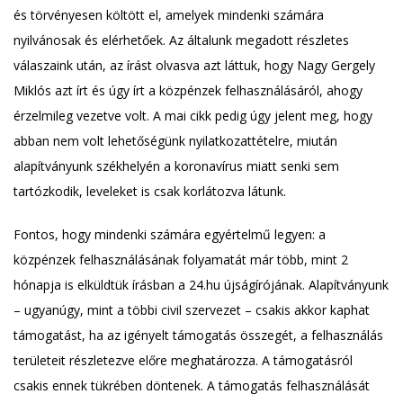
és törvényesen költött el, amelyek mindenki számára
nyilvánosak és elérhetőek. Az általunk megadott részletes
válaszaink után, az írást olvasva azt láttuk, hogy Nagy Gergely
Miklós azt írt és úgy írt a közpénzek felhasználásáról, ahogy
érzelmileg vezetve volt. A mai cikk pedig úgy jelent meg, hogy
abban nem volt lehetőségünk nyilatkozattételre, miután
alapítványunk székhelyén a koronavírus miatt senki sem
tartózkodik, leveleket is csak korlátozva látunk.
Fontos, hogy mindenki számára egyértelmű legyen: a
közpénzek felhasználásának folyamatát már több, mint 2
hónapja is elküldtük írásban a 24.hu újságírójának. Alapítványunk
– ugyanúgy, mint a többi civil szervezet – csakis akkor kaphat
támogatást, ha az igényelt támogatás összegét, a felhasználás
területeit részletezve előre meghatározza. A támogatásról
csakis ennek tükrében döntenek. A támogatás felhasználását