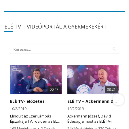
ELÉ
TV – VIDEÓPORTÁL A GYERMEKEKÉRT
00:47
08:21
ELÉ TV- előzetes
ELÉ TV – Ackermann Dávid története
10/2/2019
10/2/2019
Elindult az Ezer Lámpás
Ackermann József, Dávid
Éjszakája TV, röviden az ELÉ
Édesapja most az ELÉ TV-
TV.
ben, visszaemlékszik arra a
163 Megtekintés
•
2 Tetszik
24K Megtekintés
•
270 Tetszik