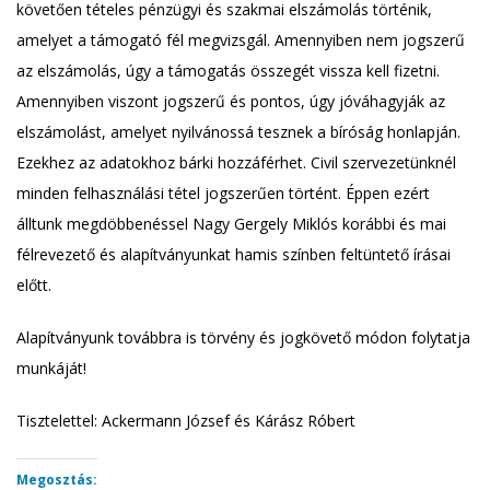
követően tételes pénzügyi és szakmai elszámolás történik,
amelyet a támogató fél megvizsgál. Amennyiben nem jogszerű
az elszámolás, úgy a támogatás összegét vissza kell fizetni.
Amennyiben viszont jogszerű és pontos, úgy jóváhagyják az
elszámolást, amelyet nyilvánossá tesznek a bíróság honlapján.
Ezekhez az adatokhoz bárki hozzáférhet. Civil szervezetünknél
minden felhasználási tétel jogszerűen történt. Éppen ezért
álltunk megdöbbenéssel Nagy Gergely Miklós korábbi és mai
félrevezető és alapítványunkat hamis színben feltüntető írásai
előtt.
Alapítványunk továbbra is törvény és jogkövető módon folytatja
munkáját!
Tisztelettel: Ackermann József és Kárász Róbert
Megosztás: