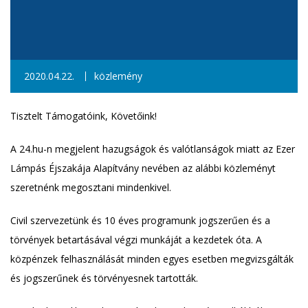
2020.04.22.
közlemény
Tisztelt Támogatóink, Követőink!
A 24.hu-n megjelent hazugságok és valótlanságok miatt az Ezer
Lámpás Éjszakája Alapítvány nevében az alábbi közleményt
szeretnénk megosztani mindenkivel.
Civil szervezetünk és 10 éves programunk jogszerűen és a
törvények betartásával végzi munkáját a kezdetek óta. A
közpénzek felhasználását minden egyes esetben megvizsgálták
és jogszerűnek és törvényesnek tartották.