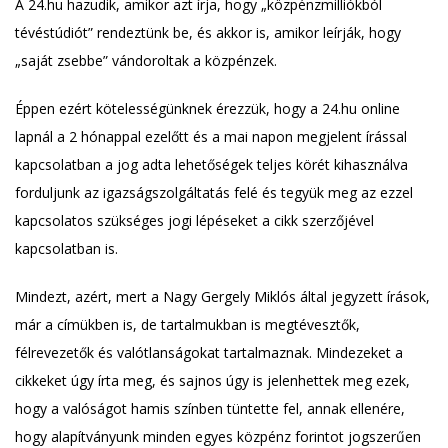
A 24.hu hazudik, amikor azt írja, hogy „közpénzmilliókból
tévéstúdiót” rendeztünk be, és akkor is, amikor leírják, hogy
„saját zsebbe” vándoroltak a közpénzek.
Éppen ezért kötelességünknek érezzük, hogy a 24.hu online
lapnál a 2 hónappal ezelőtt és a mai napon megjelent írással
kapcsolatban a jog adta lehetőségek teljes körét kihasználva
forduljunk az igazságszolgáltatás felé és tegyük meg az ezzel
kapcsolatos szükséges jogi lépéseket a cikk szerzőjével
kapcsolatban is.
Mindezt, azért, mert a Nagy Gergely Miklós által jegyzett írások,
már a címükben is, de tartalmukban is megtévesztők,
félrevezetők és valótlanságokat tartalmaznak. Mindezeket a
cikkeket úgy írta meg, és sajnos úgy is jelenhettek meg ezek,
hogy a valóságot hamis színben tüntette fel, annak ellenére,
hogy alapítványunk minden egyes közpénz forintot jogszerűen