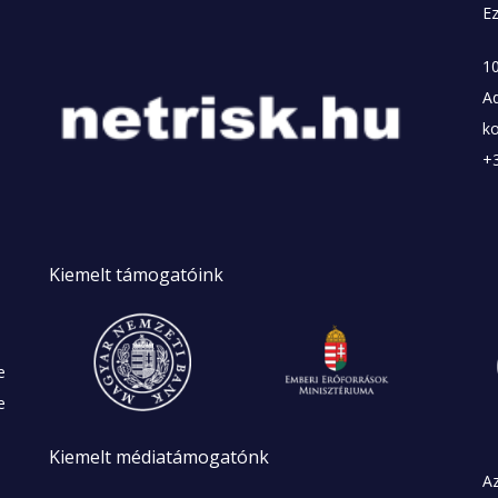
Ez
10
A
k
+
Kiemelt
támogatóink
e
e
Kiemelt
médiatámogatónk
Az