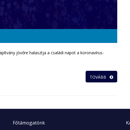
pítvány jövőre halasztja a családi napot a koronavírus-
TOVÁBB
Főtámogatónk
K