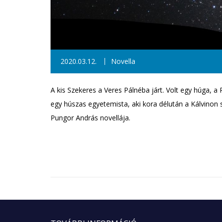
2020.03.12.
Novella
A kis Szekeres a Veres Pálnéba járt. Volt egy húga, a 
egy húszas egyetemista, aki kora délután a Kálvinon s
Pungor András novellája.