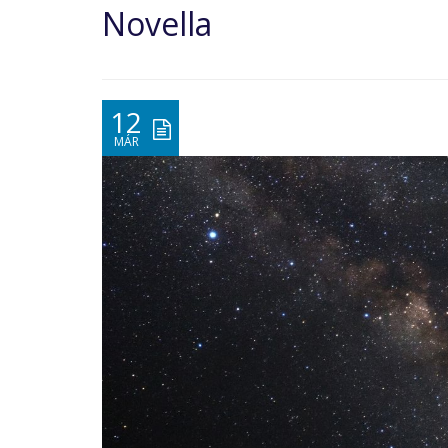
Novella
12
MÁR