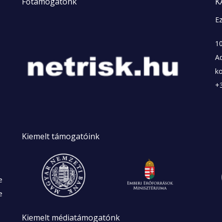
Főtámogatónk
K
Ez
10
A
k
+
Kiemelt
támogatóink
e
e
Kiemelt
médiatámogatónk