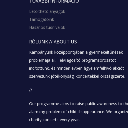
TOVÁBBI
INFORMÁCIÓ
Letölthető anyagok
Támogatóink
Hasznos tudnivalók
RÓLUNK
// ABOUT US
Kampányunk középpontjában a gyermekeltűnések
problémája áll. Felvilágosító programsorozatot
indítottunk, és minden évben figyelemfelhívó akciót
szervezünk jótékonysági koncertekkel országszerte.
//
Our programme aims to raise public awareness to th
alarming problem of child disappearance. We organiz
charity concerts every year.